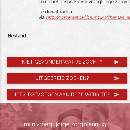
en na het gesprek over vroegtijdige zorg
Te downloaden
via
http://www.selwvl.be/mwv/themas_en_
Bestand
NIET GEVONDEN WAT JE ZOCHT?
send
UITGEBREID ZOEKEN?
send
IETS TOEVOEGEN AAN DEZE WEBSITE?
send
mijn vroegtijdige zorgplanning