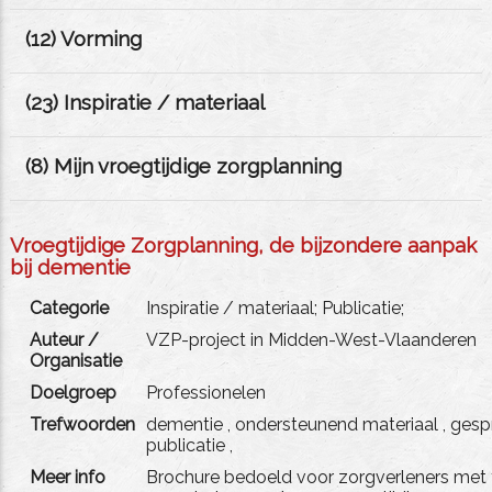
(
12
) Vorming
(
23
) Inspiratie / materiaal
(
8
) Mijn vroegtijdige zorgplanning
Vroegtijdige Zorgplanning, de bijzondere aanpak
bij dementie
Categorie
Inspiratie / materiaal; Publicatie;
Auteur /
VZP-project in Midden-West-Vlaanderen
Organisatie
Doelgroep
Professionelen
Trefwoorden
dementie
,
ondersteunend materiaal
,
gesp
publicatie
,
Meer info
Brochure bedoeld voor zorgverleners met ti