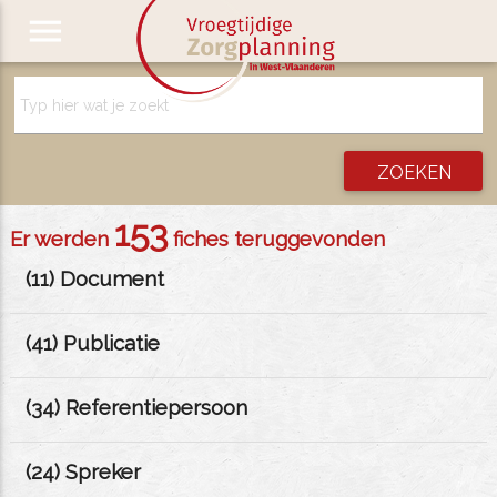
menu
153
Er werden
fiches teruggevonden
(
11
) Document
(
41
) Publicatie
(
34
) Referentiepersoon
(
24
) Spreker