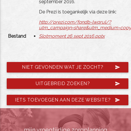
september 2016.
De Prezi is toegankelijk via deze link:
http://prezi.com/fqndb-lwqrul/?
utm_campaign=share&utm_medium=copy
Bestand
Slotmoment 26 sept 2016.pptx
NIET GEVONDEN WAT JE ZOCHT?
send
UITGEBREID ZOEKEN?
send
IETS TOEVOEGEN AAN DEZE WEBSITE?
send
mijn vroegtijdige zorgplanning