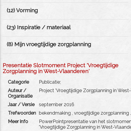
(
12
) Vorming
(
23
) Inspiratie / materiaal
(
8
) Mijn vroegtijdige zorgplanning
Presentatie Slotmoment Project 'Vroegtijdige
Zorgplanning in West-Vlaanderen'
Categorie
Publicatie;
Auteur /
Project 'Vroegtijdige Zorgplanning in West
Organisatie
Jaar / Versie
september 2016
Trefwoorden
bekendmaking
,
vroegtijdige zorgplanning
,
Meer info
PowerPointpresentatie van het slotmomen
'Vroegtijdige Zorgplanning in West-Vlaand