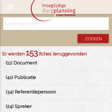
menu
153
Er werden
fiches teruggevonden
(
11
) Document
(
41
) Publicatie
(
34
) Referentiepersoon
(
24
) Spreker