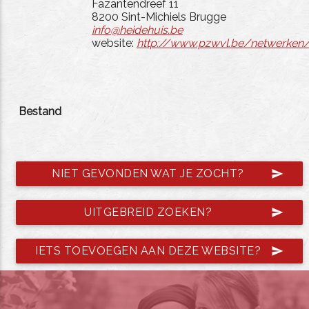
Fazantendreef 11
8200 Sint-Michiels Brugge
info@heidehuis.be
website:
http://www.pzwvl.be/netwerken/
Bestand
NIET GEVONDEN WAT JE ZOCHT?
send
UITGEBREID ZOEKEN?
send
IETS TOEVOEGEN AAN DEZE WEBSITE?
send