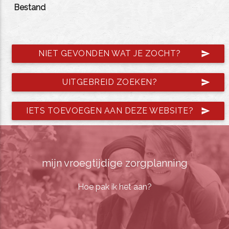
Bestand
NIET GEVONDEN WAT JE ZOCHT?
send
UITGEBREID ZOEKEN?
send
IETS TOEVOEGEN AAN DEZE WEBSITE?
send
mijn vroegtijdige zorgplanning
Hoe pak ik het aan?