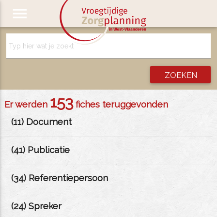
menu
153
Er werden
fiches teruggevonden
(
11
) Document
(
41
) Publicatie
(
34
) Referentiepersoon
(
24
) Spreker