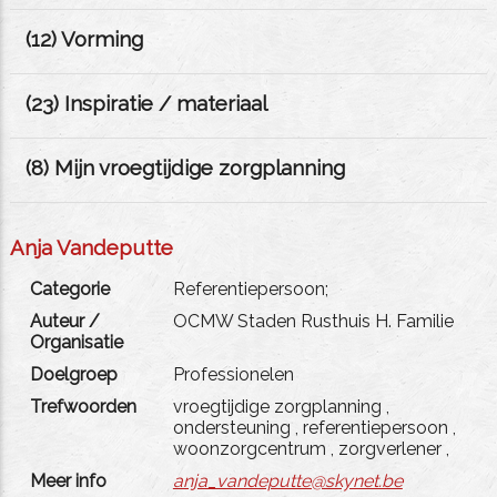
(
12
) Vorming
(
23
) Inspiratie / materiaal
(
8
) Mijn vroegtijdige zorgplanning
Anja Vandeputte
Categorie
Referentiepersoon;
Auteur /
OCMW Staden Rusthuis H. Familie
Organisatie
Doelgroep
Professionelen
Trefwoorden
vroegtijdige zorgplanning
,
ondersteuning
,
referentiepersoon
,
woonzorgcentrum
,
zorgverlener
,
Meer info
anja_vandeputte@skynet.be