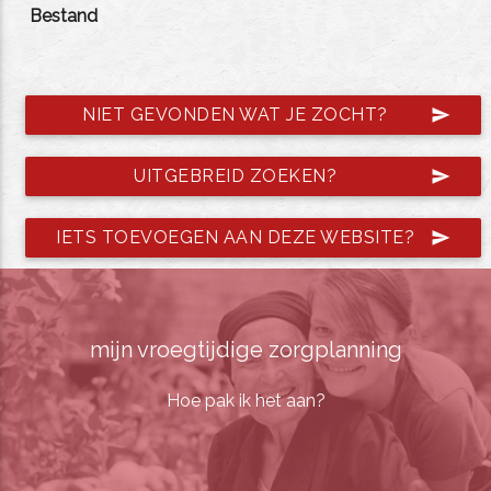
Bestand
NIET GEVONDEN WAT JE ZOCHT?
send
UITGEBREID ZOEKEN?
send
IETS TOEVOEGEN AAN DEZE WEBSITE?
send
mijn vroegtijdige zorgplanning
Hoe pak ik het aan?