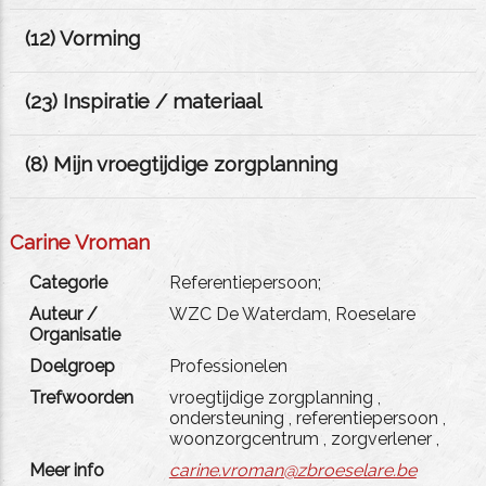
(
12
) Vorming
(
23
) Inspiratie / materiaal
(
8
) Mijn vroegtijdige zorgplanning
Carine Vroman
Categorie
Referentiepersoon;
Auteur /
WZC De Waterdam, Roeselare
Organisatie
Doelgroep
Professionelen
Trefwoorden
vroegtijdige zorgplanning
,
ondersteuning
,
referentiepersoon
,
woonzorgcentrum
,
zorgverlener
,
Meer info
carine.vroman@zbroeselare.be