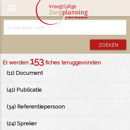
menu
153
Er werden
fiches teruggevonden
(
11
) Document
(
41
) Publicatie
(
34
) Referentiepersoon
(
24
) Spreker