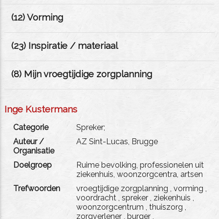
(
12
) Vorming
(
23
) Inspiratie / materiaal
(
8
) Mijn vroegtijdige zorgplanning
Inge Kustermans
Categorie
Spreker;
Auteur /
AZ Sint-Lucas, Brugge
Organisatie
Doelgroep
Ruime bevolking, professionelen uit
ziekenhuis, woonzorgcentra, artsen
Trefwoorden
vroegtijdige zorgplanning
,
vorming
,
voordracht
,
spreker
,
ziekenhuis
,
woonzorgcentrum
,
thuiszorg
,
zorgverlener
,
burger
,