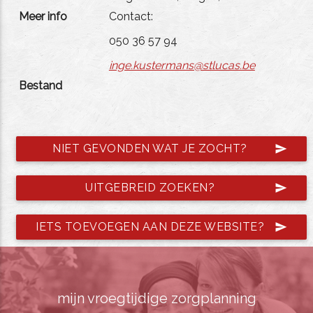
Meer info
Contact:
050 36 57 94
inge.kustermans@stlucas.be
Bestand
NIET GEVONDEN WAT JE ZOCHT?
send
UITGEBREID ZOEKEN?
send
IETS TOEVOEGEN AAN DEZE WEBSITE?
send
mijn vroegtijdige zorgplanning