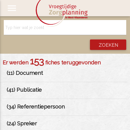
menu
153
Er werden
fiches teruggevonden
(
11
) Document
(
41
) Publicatie
(
34
) Referentiepersoon
(
24
) Spreker