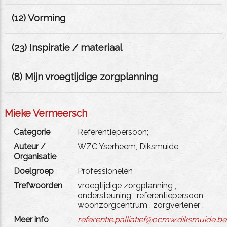
(
12
) Vorming
(
23
) Inspiratie / materiaal
(
8
) Mijn vroegtijdige zorgplanning
Mieke Vermeersch
Categorie
Referentiepersoon;
Auteur /
WZC Yserheem, Diksmuide
Organisatie
Doelgroep
Professionelen
Trefwoorden
vroegtijdige zorgplanning
,
ondersteuning
,
referentiepersoon
,
woonzorgcentrum
,
zorgverlener
,
Meer info
referentie.palliatief@ocmw.diksmuide.be