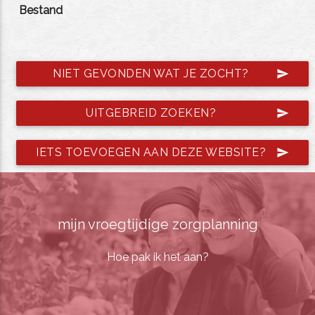
Bestand
NIET GEVONDEN WAT JE ZOCHT?
send
UITGEBREID ZOEKEN?
send
IETS TOEVOEGEN AAN DEZE WEBSITE?
send
mijn vroegtijdige zorgplanning
Hoe pak ik het aan?