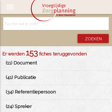
menu
153
Er werden
fiches teruggevonden
(
11
) Document
(
41
) Publicatie
(
34
) Referentiepersoon
(
24
) Spreker