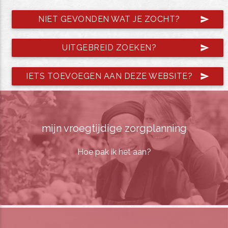
NIET GEVONDEN WAT JE ZOCHT?
send
UITGEBREID ZOEKEN?
send
IETS TOEVOEGEN AAN DEZE WEBSITE?
send
mijn vroegtijdige zorgplanning
Hoe pak ik het aan?