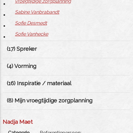
vroegtijdige zorgplanning
Sabine Vanbrabandt
Sofie Desmedt
Sofie Vanhecke
(
17
) Spreker
(
4
) Vorming
(
16
) Inspiratie / materiaal
(
8
) Mijn vroegtijdige zorgplanning
Nadja Maet
Categorie
Referentiepersoon;