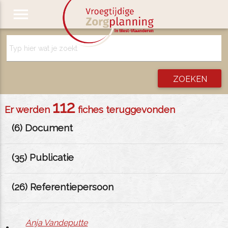
menu
112
Er werden
fiches teruggevonden
(
6
) Document
(
35
) Publicatie
(
26
) Referentiepersoon
Anja Vandeputte