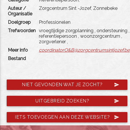
Auteur /
Zorgcentrum Sint -Jozef, Zonnebeke
Organisatie
Doelgroep
Professionelen
Trefwoorden
vroegtijdige zorgplanning
,
ondersteuning
,
referentiepersoon
,
woonzorgcentrum
,
zorgverlener
,
Meer info
coordinatorO&B@zorgcentrumsintjozef.be
Bestand
NIET GEVONDEN WAT JE ZOCHT?
send
UITGEBREID ZOEKEN?
send
IETS TOEVOEGEN AAN DEZE WEBSITE?
send