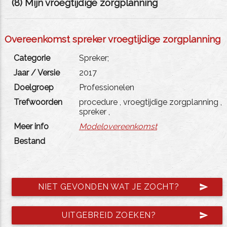
(
8
) Mijn vroegtijdige zorgplanning
Overeenkomst spreker vroegtijdige zorgplanning
Categorie
Spreker;
Jaar / Versie
2017
Doelgroep
Professionelen
Trefwoorden
procedure
,
vroegtijdige zorgplanning
,
spreker
,
Meer info
Modelovereenkomst
Bestand
NIET GEVONDEN WAT JE ZOCHT?
send
UITGEBREID ZOEKEN?
send