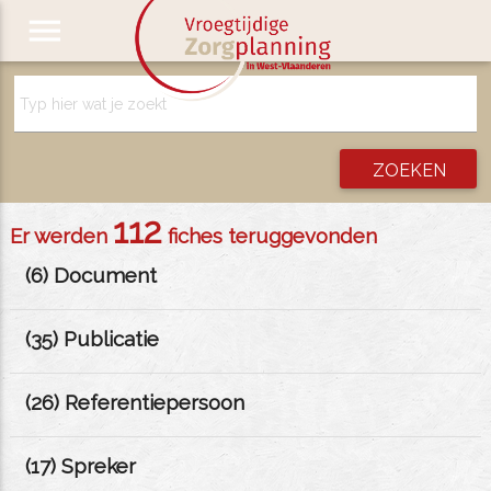
menu
112
Er werden
fiches teruggevonden
(
6
) Document
(
35
) Publicatie
(
26
) Referentiepersoon
(
17
) Spreker