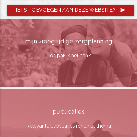
IETS TOEVOEGEN AAN DEZE WEBSITE?
send
mijn vroegtijdige zorgplanning
Hoe pak ik het aan?
publicaties
Relevante publicaties rond het thema