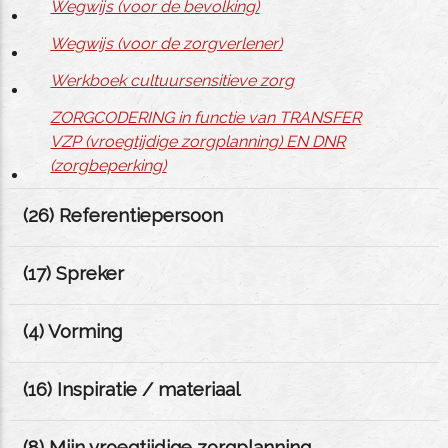
Wegwijs (voor de bevolking)
Wegwijs (voor de zorgverlener)
Werkboek cultuursensitieve zorg
ZORGCODERING in functie van TRANSFER
VZP (vroegtijdige zorgplanning) EN DNR
(zorgbeperking)
(
26
) Referentiepersoon
(
17
) Spreker
(
4
) Vorming
(
16
) Inspiratie / materiaal
(
8
) Mijn vroegtijdige zorgplanning