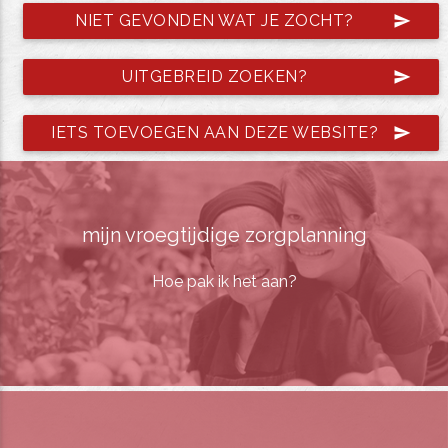
NIET GEVONDEN WAT JE ZOCHT?
send
UITGEBREID ZOEKEN?
send
IETS TOEVOEGEN AAN DEZE WEBSITE?
send
mijn vroegtijdige zorgplanning
Hoe pak ik het aan?