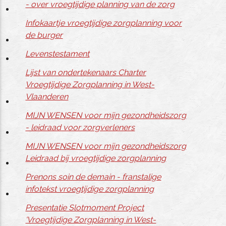
- over vroegtijdige planning van de zorg
Infokaartje vroegtijdige zorgplanning voor
de burger
Levenstestament
Lijst van ondertekenaars Charter
Vroegtijdige Zorgplanning in West-
Vlaanderen
MIJN WENSEN voor mijn gezondheidszorg
- leidraad voor zorgverleners
MIJN WENSEN voor mijn gezondheidszorg
Leidraad bij vroegtijdige zorgplanning
Prenons soin de demain - franstalige
infotekst vroegtijdige zorgplanning
Presentatie Slotmoment Project
'Vroegtijdige Zorgplanning in West-